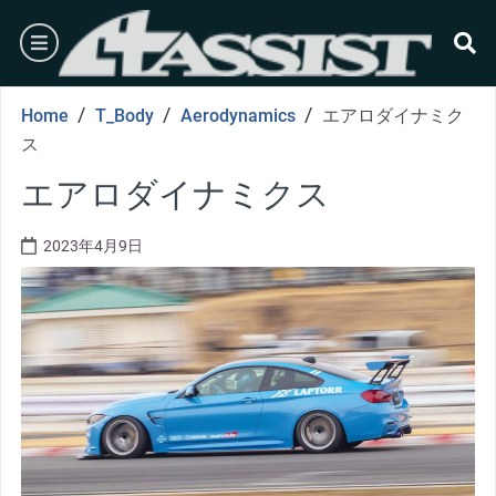
Skip
burger
to
content
se
/
/
/
Home
T_Body
Aerodynamics
エアロダイナミク
ス
エアロダイナミクス
2023年4月9日