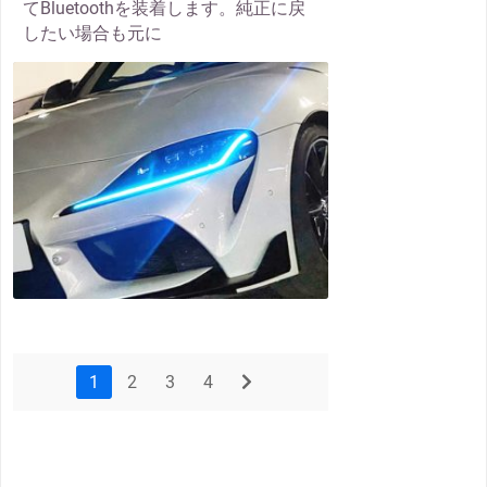
てBluetoothを装着します。純正に戻
したい場合も元に
thumbnail
1
2
3
4
next