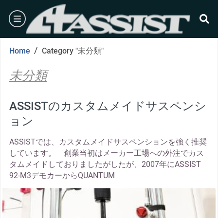
Skip
burger
to
content
se
/
Home
Category "未分類"
未分類
ASSISTのカスタムメイドサスペンシ
ョン
ASSISTでは、カスタムメイドサスペンションを強く推奨
しています。 創業当初はメーカー工場への外注でカス
タムメイドしておりましたがしたが、2007年にASSIST
92-M3デモカーからQUANTUM
thumbnail