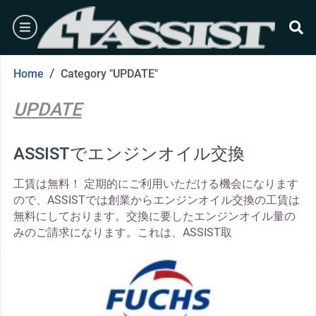
Skip
burger
to
content
se
/
Home
Category "UPDATE"
UPDATE
ASSISTでエンジンオイル交換
工賃は無料！ 定期的にご利用いただける機会になります
ので、ASSISTでは創業からエンジンオイル交換の工賃は
無料にしております。交換に要したエンジンオイル量の
みのご請求になります。これは、ASSIST取
thumbnail