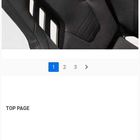
1
2
3
next
TOP PAGE