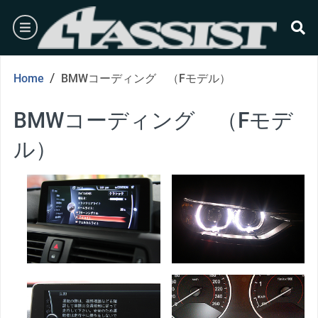
Skip
burger
to
content
se
/
Home
BMWコーディング （Fモデル）
BMWコーディング （Fモデ
ル）