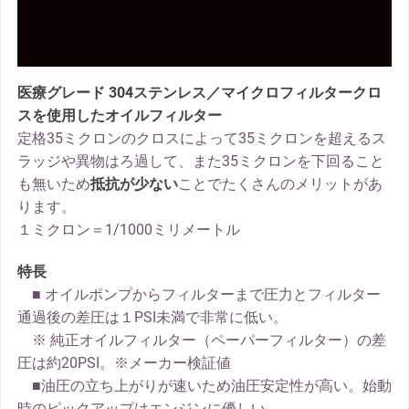
医療グレード 304ステンレス／マイクロフィルタークロ
スを使用したオイルフィルター
定格35ミクロンのクロスによって35ミクロンを超えるス
ラッジや異物はろ過して、また35ミクロンを下回ること
も無いため
抵抗が少ない
ことでたくさんのメリットがあ
ります。
１ミクロン＝1/1000ミリメートル
特長
■ オイルポンプからフィルターまで圧力とフィルター
通過後の差圧は１PSI未満で非常に低い。
※ 純正オイルフィルター（ペーパーフィルター）の差
圧は約20PSI。※メーカー検証値
■油圧の立ち上がりが速いため油圧安定性が高い。始動
時のピックアップはエンジンに優しい。