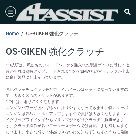
Skip
burger
to
content
se
/
Home
OS-GIKEN 強化クラッチ
OS-GIKEN 強化クラッチ
OS技研は、私たちのフィードバックを受入れた製品づくりに徹して改
善があれば随時アップデートされますのでBMWとのマッチングが非常
に良い製品に仕上がっています。
強化クラッチはクラッチとフライホイールはセットになっていますの
で、大きく３つのメリットがあります。
1つ目は、滑りにくくなります。
エンジンパワーがあれば徐々に滑りやすくなってきます。特にターボ
エンジンは強烈にトルクアップしますので負担は大きくなります。ハ
イグリップワイドタイヤもグリップが上がりクラッチに負担がきま
す。クラッチ操作が多いモータースポーツでは発熱により滑りやすく
なります。小さな滑りは体感できないため知らず知らずのうちに発熱