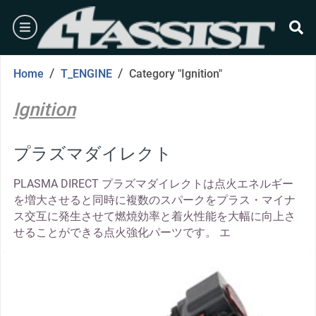
Skip
burger
to
content
se
/
/
Home
T_ENGINE
Category "Ignition"
Ignition
プラズマダイレクト
PLASMA DIRECT プラズマダイレクトは点火エネルギー
を増大させると同時に複数のスパークをプラス・マイナ
ス交互に発生させて燃焼効率と着火性能を大幅に向上さ
せることができる点火強化パーツです。 エ
thumbnail