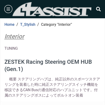
Skip
burger
to
content
se
/
/
Home
T_Stylish
Category "Interior"
Interior
TUNING
ZESTEK Racing Steering OEM HUB
(Gen.1)
概要 ステアリングハブは、純正以外のスポーツステア
リングを装着した時に純正ステアリングスイッチ機能を
移設できるCAN Busの通信対応のハブユニットです。付
属のステアリングボスによってボルトオン装着
thumbnail