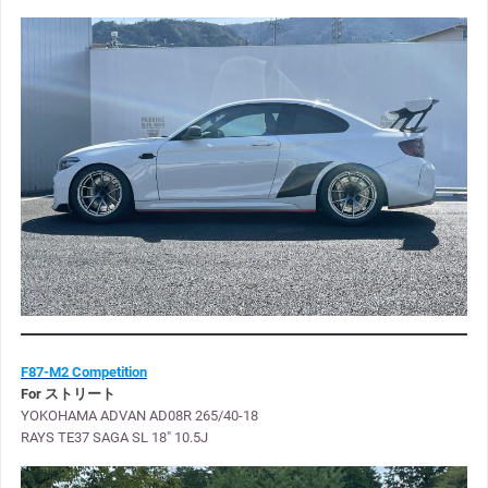
F87-M2 Competition
For ストリート
YOKOHAMA ADVAN AD08R 265/40-18
RAYS TE37 SAGA SL 18″ 10.5J