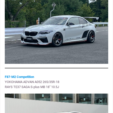
F87-M2 Competition
YOKOHAMA ADVAN A052 265/35R-18
RAYS TE37 SAGA S-plus MB 18″ 10.5J