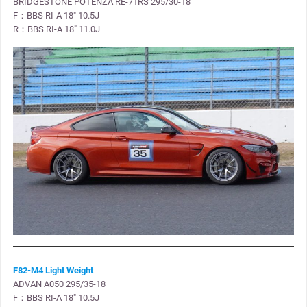
BRIDGESTONE POTENZA RE-71RS 295/30-18
F：BBS RI-A 18″ 10.5J
R：BBS RI-A 18″ 11.0J
F82-M4 Light Weight
ADVAN A050 295/35-18
F：BBS RI-A 18″ 10.5J