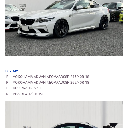
F87-M2
Ｆ：YOKOHAMA ADVAN NEOVAAD08R 245/40R-18
Ｒ：YOKOHAMA ADVAN NEOVAAD08R 265/40R-18
Ｆ：BBS RI-A 18″ 9.5J
Ｒ：BBS RI-A 18″ 10.5J