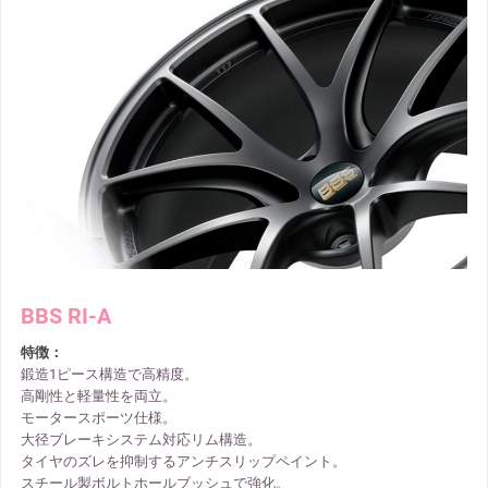
BBS RI-A
特徴：
鍛造1ピース構造で高精度。
高剛性と軽量性を両立。
モータースポーツ仕様。
大径ブレーキシステム対応リム構造。
タイヤのズレを抑制するアンチスリップペイント。
スチール製ボルトホールブッシュで強化。