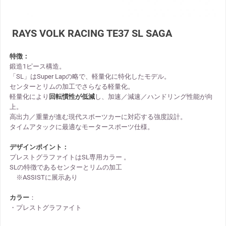
RAYS VOLK RACING TE37 SL SAGA
特徴：
鍛造1ピース構造。
「SL」はSuper Lapの略で、軽量化に特化したモデル。
センターとリムの加工でさらなる軽量化。
軽量化により
回転慣性が低減
し、加速／減速／ハンドリング性能が向
上。
高出力／重量が進む現代スポーツカーに対応する強度設計。
タイムアタックに最適なモータースポーツ仕様。
デザインポイント：
プレストグラファイトはSL専用カラー 。
SLの特徴であるセンターとリムの加工
※ASSISTに展示あり
カラー
：
・プレストグラファイト