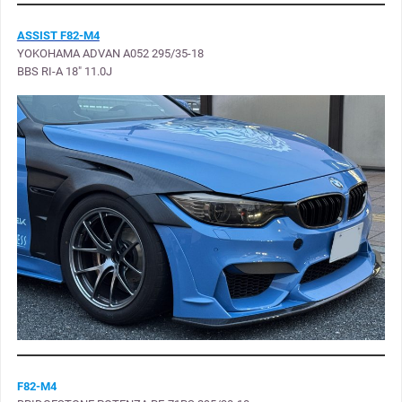
ASSIST F82-M4
YOKOHAMA ADVAN A052 295/35-18
BBS RI-A 18″ 11.0J
F82-M4