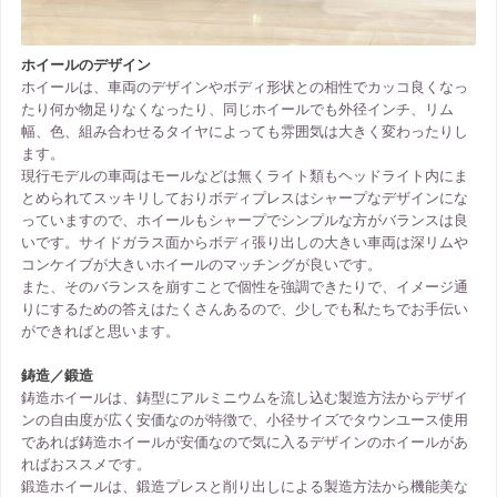
ホイールのデザイン
ホイールは、車両のデザインやボディ形状との相性でカッコ良くなっ
たり何か物足りなくなったり、同じホイールでも外径インチ、リム
幅、色、組み合わせるタイヤによっても雰囲気は大きく変わったりし
ます。
現行モデルの車両はモールなどは無くライト類もヘッドライト内にま
とめられてスッキリしておりボディプレスはシャープなデザインにな
っていますので、ホイールもシャープでシンプルな方がバランスは良
いです。サイドガラス面からボディ張り出しの大きい車両は深リムや
コンケイブが大きいホイールのマッチングが良いです。
また、そのバランスを崩すことで個性を強調できたりで、イメージ通
りにするための答えはたくさんあるので、少しでも私たちでお手伝い
ができればと思います。
鋳造／鍛造
鋳造ホイールは、鋳型にアルミニウムを流し込む製造方法からデザイ
ンの自由度が広く安価なのが特徴で、小径サイズでタウンユース使用
であれば鋳造ホイールが安価なので気に入るデザインのホイールがあ
ればおススメです。
鍛造ホイールは、鍛造プレスと削り出しによる製造方法から機能美な