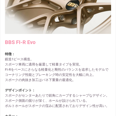
BBS FI-R Evo
特徴：
鍛造1ピース構造。
スポーツ車両に適用を厳選して軽量タイプを実現。
FI-Rをベースにさらなる軽量化と剛性のバランスを追求したモデルで
コーナリング性能とブレーキング時の安定性を大幅に向上。
スポークの肉抜き加工はバネ下重量の最適化。
デザインポイント：
スポークがセンターあたりで鋭角にカーブするシャープなデザイン。
スポーク側面の掘りが深く、ホールが設けられている。
ボルトホールがスポークの窪みに配置されておりデザイン性が高い。