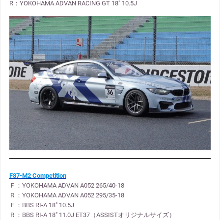
R：YOKOHAMA ADVAN RACING GT 18″ 10.5J
F87-M2 Competition
Ｆ：YOKOHAMA ADVAN A052 265/40-18
Ｒ：YOKOHAMA ADVAN A052 295/35-18
Ｆ：BBS RI-A 18″ 10.5J
Ｒ：BBS RI-A 18″ 11.0J ET37（ASSISTオリジナルサイズ）