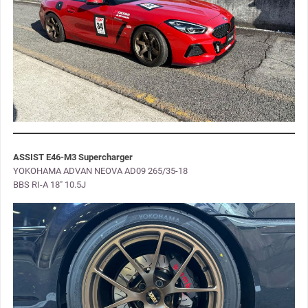
ASSIST
E46-M3 Supercharger
YOKOHAMA ADVAN NEOVA AD09 265/35-18
BBS RI-A 18″ 10.5J