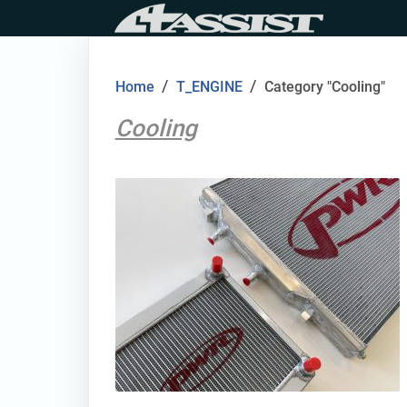
Skip
to
content
/
/
Home
T_ENGINE
Category "Cooling"
Cooling
thumbnail