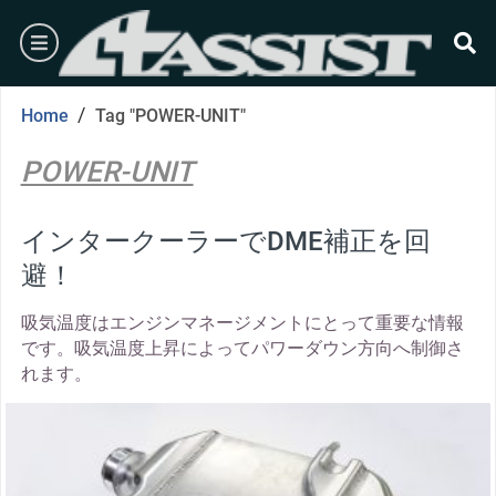
Skip
burger
to
content
se
/
Home
Tag "POWER-UNIT"
POWER-UNIT
インタークーラーでDME補正を回
避！
吸気温度はエンジンマネージメントにとって重要な情報
です。吸気温度上昇によってパワーダウン方向へ制御さ
れます。
thumbnail