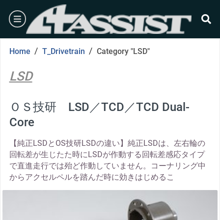
Skip
burger
to
content
se
/
/
Home
T_Drivetrain
Category "LSD"
LSD
ＯＳ技研 LSD／TCD／TCD Dual-
Core
【純正LSDとOS技研LSDの違い】純正LSDは、左右輪の
回転差が生じたた時にLSDが作動する回転差感応タイプ
で直進走行では殆ど作動していません。コーナリング中
からアクセルペルを踏んだ時に効きはじめるこ
thumbnail